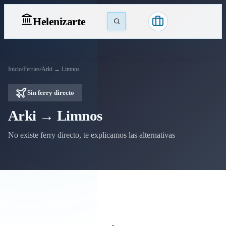
Heleniz
arte
Inicio
/
Ferries
/
Arki → Limnos
Sin ferry directo
Arki → Limnos
No existe ferry directo, te explicamos las alternativas