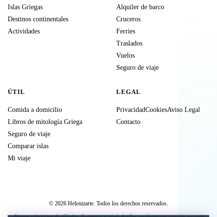
Islas Griegas
Alquiler de barco
Destinos continentales
Cruceros
Actividades
Ferries
Traslados
Vuelos
Seguro de viaje
ÚTIL
LEGAL
Comida a domicilio
Privacidad
Cookies
Aviso Legal
Libros de mitología Griega
Contacto
Seguro de viaje
Comparar islas
Mi viaje
© 2026 Helenizarte. Todos los derechos reservados.
Algunos enlaces son de afiliados. Si compras a través de ellos, recibimos una comisión sin coste