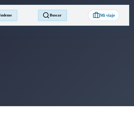
éndeme
Buscar
Mi viaje