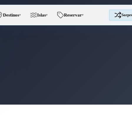
Destinos
Islas
Reservar
Sorpr
▾
▾
▾