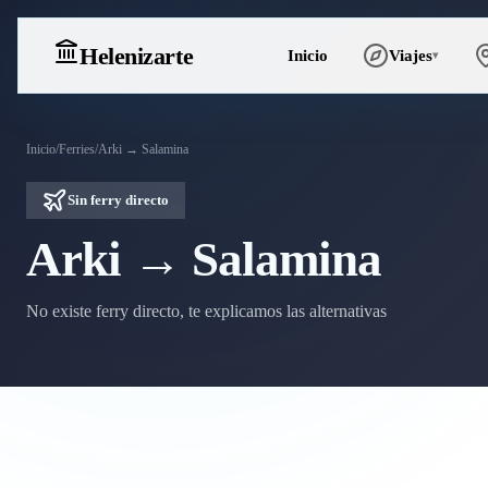
Heleniz
arte
Inicio
Viajes
▾
Inicio
/
Ferries
/
Arki → Salamina
Sin ferry directo
Arki → Salamina
No existe ferry directo, te explicamos las alternativas