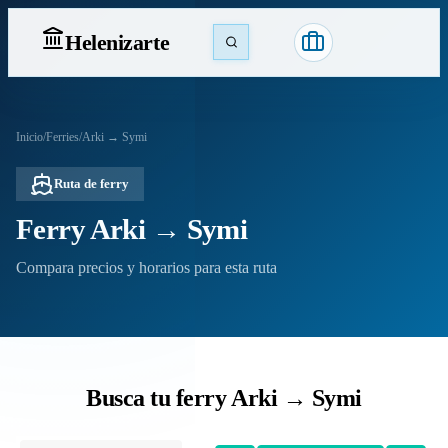
Heleniz
arte
Inicio
/
Ferries
/
Arki → Symi
Ruta de ferry
Ferry Arki → Symi
Compara precios y horarios para esta ruta
Busca tu ferry Arki → Symi