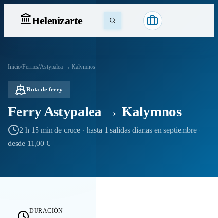
Heleniz
arte
Inicio
/
Ferries
/
Astypalea → Kalymnos
Ruta de ferry
Ferry Astypalea → Kalymnos
2 h 15 min de cruce
·
hasta 1 salidas diarias en septiembre
·
desde 11,00 €
DURACIÓN