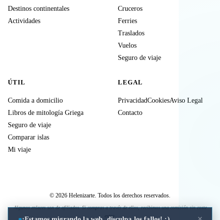
Destinos continentales
Cruceros
Actividades
Ferries
Traslados
Vuelos
Seguro de viaje
ÚTIL
LEGAL
Comida a domicilio
Privacidad
Cookies
Aviso Legal
Libros de mitología Griega
Contacto
Seguro de viaje
Comparar islas
Mi viaje
© 2026 Helenizarte. Todos los derechos reservados.
Algunos enlaces son de afiliados. Si compras a través de ellos, recibimos una comisión sin coste
extra.
×
¡Estamos migrando la web, disculpa los fallos! :)