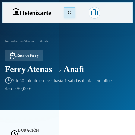
Heleniz
arte
Inicio
/
Ferries
/
Atenas → Anafi
Ruta de ferry
Ferry Atenas → Anafi
7 h 50 min de cruce
·
hasta 1 salidas diarias en julio
·
desde 59,00 €
DURACIÓN