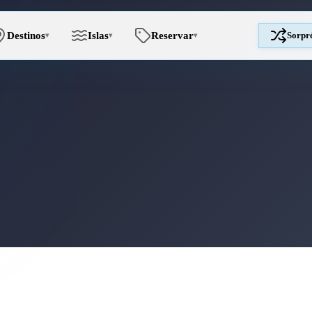
Destinos
Islas
Reservar
Sorpr
▾
▾
▾