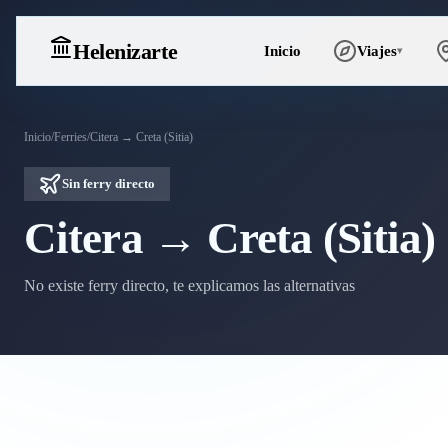
Heleniz
arte
Inicio
Viajes
▾
Inicio
/
Ferries
/
Citera → Creta (Sitia)
Sin ferry directo
Citera → Creta (Sitia)
No existe ferry directo, te explicamos las alternativas