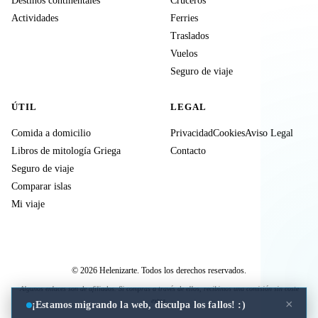
Destinos continentales
Cruceros
Actividades
Ferries
Traslados
Vuelos
Seguro de viaje
ÚTIL
LEGAL
Comida a domicilio
Privacidad
Cookies
Aviso Legal
Libros de mitología Griega
Contacto
Seguro de viaje
Comparar islas
Mi viaje
© 2026 Helenizarte. Todos los derechos reservados.
Algunos enlaces son de afiliados. Si compras a través de ellos, recibimos una comisión sin coste
extra.
×
¡Estamos migrando la web, disculpa los fallos! :)