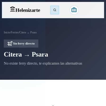
Heleniz
arte
Inicio
/
Ferries
/
Citera → Psara
Sin ferry directo
Citera → Psara
No existe ferry directo, te explicamos las alternativas