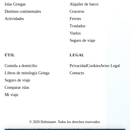
Islas Griegas
Alquiler de barco
Destinos continentales
Cruceros
Actividades
Ferries
Traslados
Vuelos
Seguro de viaje
ÚTIL
LEGAL
Comida a domicilio
Privacidad
Cookies
Aviso Legal
Libros de mitología Griega
Contacto
Seguro de viaje
Comparar islas
Mi viaje
© 2026 Helenizarte. Todos los derechos reservados.
Algunos enlaces son de afiliados. Si compras a través de ellos, recibimos una comisión sin coste