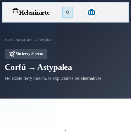
Heleniz
arte
Inicio
/
Ferries
/
Corfú → Astypalea
Sin ferry directo
Corfú → Astypalea
No existe ferry directo, te explicamos las alternativas