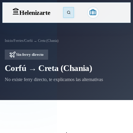
Heleniz
arte
Inicio
/
Ferries
/
Corfú → Creta (Chania)
Sin ferry directo
Corfú → Creta (Chania)
No existe ferry directo, te explicamos las alternativas