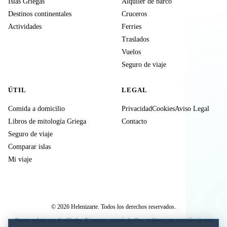
Islas Griegas
Alquiler de barco
Destinos continentales
Cruceros
Actividades
Ferries
Traslados
Vuelos
Seguro de viaje
ÚTIL
LEGAL
Comida a domicilio
Privacidad
Cookies
Aviso Legal
Libros de mitología Griega
Contacto
Seguro de viaje
Comparar islas
Mi viaje
© 2026 Helenizarte. Todos los derechos reservados.
Algunos enlaces son de afiliados. Si compras a través de ellos, recibimos una comisión sin coste