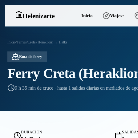
Heleniz
arte
Inicio
Viajes
▾
Inicio
/
Ferries
/
Creta (Heraklion) → Halki
Ruta de ferry
Ferry Creta (Heraklio
9 h 35 min de cruce
·
hasta 1 salidas diarias en mediados de ag
DURACIÓN
SALIDAS