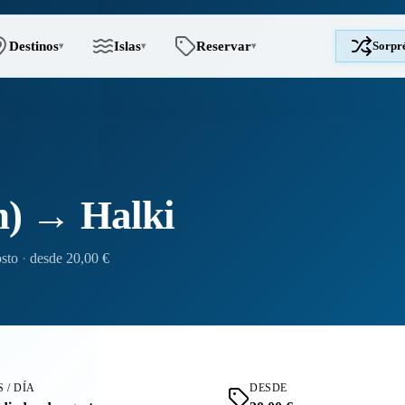
Destinos
Islas
Reservar
Sorpr
▾
▾
▾
n) → Halki
osto
·
desde 20,00 €
 / DÍA
DESDE