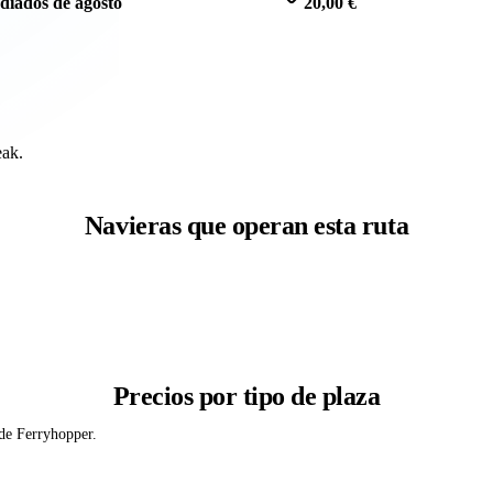
diados de agosto
20,00 €
eak.
Navieras que operan esta ruta
Precios por tipo de plaza
 de Ferryhopper.