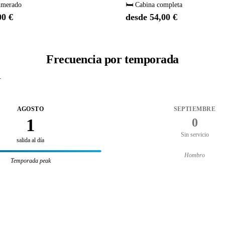
umerado
🛏️ Cabina completa
00 €
desde 54,00 €
Frecuencia por temporada
.
AGOSTO
SEPTIEMBRE
1
0
Sin servicio
salida al día
Hombro
Temporada peak