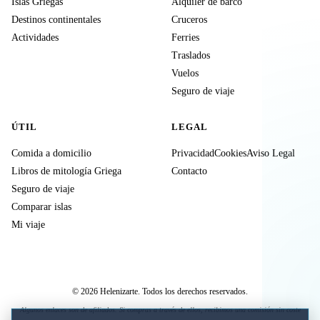
Islas Griegas
Alquiler de barco
Destinos continentales
Cruceros
Actividades
Ferries
Traslados
Vuelos
Seguro de viaje
ÚTIL
LEGAL
Comida a domicilio
Privacidad
Cookies
Aviso Legal
Libros de mitología Griega
Contacto
Seguro de viaje
Comparar islas
Mi viaje
© 2026 Helenizarte. Todos los derechos reservados.
Algunos enlaces son de afiliados. Si compras a través de ellos, recibimos una comisión sin coste