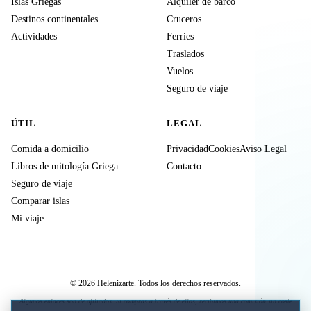
Islas Griegas
Alquiler de barco
Destinos continentales
Cruceros
Actividades
Ferries
Traslados
Vuelos
Seguro de viaje
ÚTIL
LEGAL
Comida a domicilio
Privacidad
Cookies
Aviso Legal
Libros de mitología Griega
Contacto
Seguro de viaje
Comparar islas
Mi viaje
© 2026 Helenizarte. Todos los derechos reservados.
Algunos enlaces son de afiliados. Si compras a través de ellos, recibimos una comisión sin coste