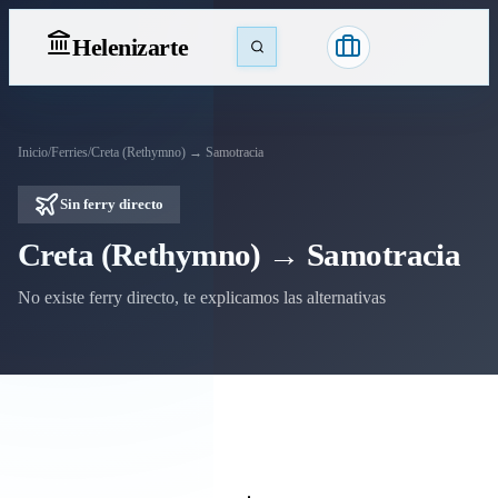
Heleniz
arte
Inicio
/
Ferries
/
Creta (Rethymno) → Samotracia
Sin ferry directo
Creta (Rethymno) → Samotracia
No existe ferry directo, te explicamos las alternativas