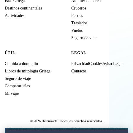
Islas Griegas
Alquiler de barco
Destinos continentales
Cruceros
Actividades
Ferries
Traslados
Vuelos
Seguro de viaje
ÚTIL
LEGAL
Comida a domicilio
Privacidad
Cookies
Aviso Legal
Libros de mitología Griega
Contacto
Seguro de viaje
Comparar islas
Mi viaje
© 2026 Helenizarte. Todos los derechos reservados.
Algunos enlaces son de afiliados. Si compras a través de ellos, recibimos una comisión sin coste