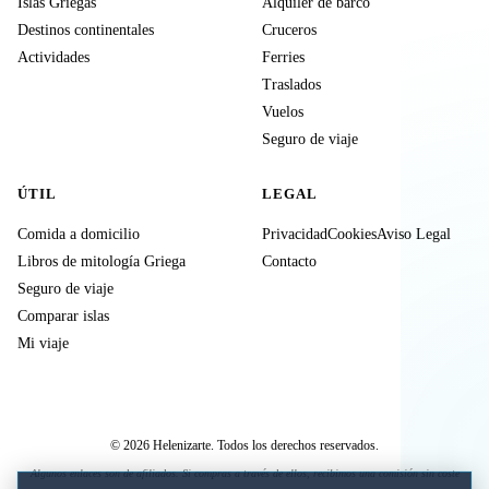
Islas Griegas
Alquiler de barco
Destinos continentales
Cruceros
Actividades
Ferries
Traslados
Vuelos
Seguro de viaje
ÚTIL
LEGAL
Comida a domicilio
Privacidad
Cookies
Aviso Legal
Libros de mitología Griega
Contacto
Seguro de viaje
Comparar islas
Mi viaje
© 2026 Helenizarte. Todos los derechos reservados.
Algunos enlaces son de afiliados. Si compras a través de ellos, recibimos una comisión sin coste