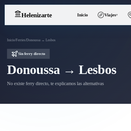
Heleniz
arte
Inicio
Viajes
▾
Inicio
/
Ferries
/
Donoussa → Lesbos
Sin ferry directo
Donoussa → Lesbos
No existe ferry directo, te explicamos las alternativas