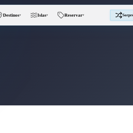
Destinos
Islas
Reservar
Sorpr
▾
▾
▾