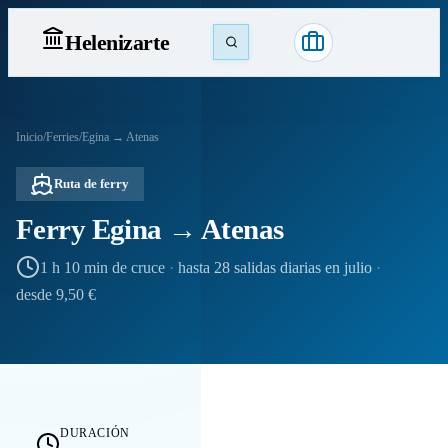
Heleniz
arte
Inicio
/
Ferries
/
Egina → Atenas
Ruta de ferry
Ferry Egina → Atenas
1 h 10 min de cruce
·
hasta 28 salidas diarias en julio
·
desde 9,50 €
DURACIÓN