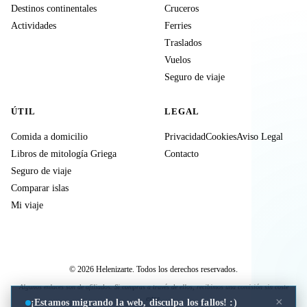
Destinos continentales
Cruceros
Actividades
Ferries
Traslados
Vuelos
Seguro de viaje
ÚTIL
LEGAL
Comida a domicilio
Privacidad
Cookies
Aviso Legal
Libros de mitología Griega
Contacto
Seguro de viaje
Comparar islas
Mi viaje
© 2026 Helenizarte. Todos los derechos reservados.
Algunos enlaces son de afiliados. Si compras a través de ellos, recibimos una comisión sin coste
extra.
×
¡Estamos migrando la web, disculpa los fallos! :)