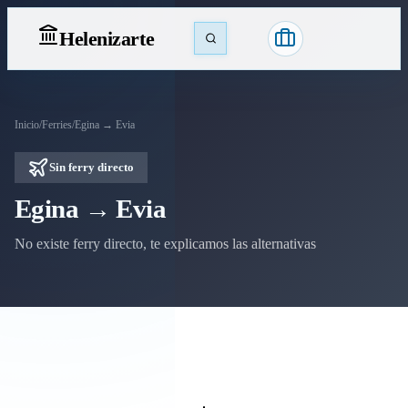
Heleniz
arte
Inicio
/
Ferries
/
Egina → Evia
Sin ferry directo
Egina → Evia
No existe ferry directo, te explicamos las alternativas