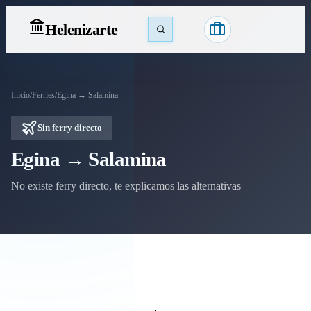
Heleniz
arte
Inicio
/
Ferries
/
Egina → Salamina
Sin ferry directo
Egina → Salamina
No existe ferry directo, te explicamos las alternativas