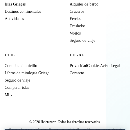
Islas Griegas
Alquiler de barco
Destinos continentales
Cruceros
Actividades
Ferries
Traslados
Vuelos
Seguro de viaje
ÚTIL
LEGAL
Comida a domicilio
Privacidad
Cookies
Aviso Legal
Libros de mitología Griega
Contacto
Seguro de viaje
Comparar islas
Mi viaje
© 2026 Helenizarte. Todos los derechos reservados.
Algunos enlaces son de afiliados. Si compras a través de ellos, recibimos una comisión sin coste