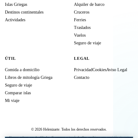
Islas Griegas
Alquiler de barco
Destinos continentales
Cruceros
Actividades
Ferries
Traslados
Vuelos
Seguro de viaje
ÚTIL
LEGAL
Comida a domicilio
Privacidad
Cookies
Aviso Legal
Libros de mitología Griega
Contacto
Seguro de viaje
Comparar islas
Mi viaje
© 2026 Helenizarte. Todos los derechos reservados.
Algunos enlaces son de afiliados. Si compras a través de ellos, recibimos una comisión sin coste