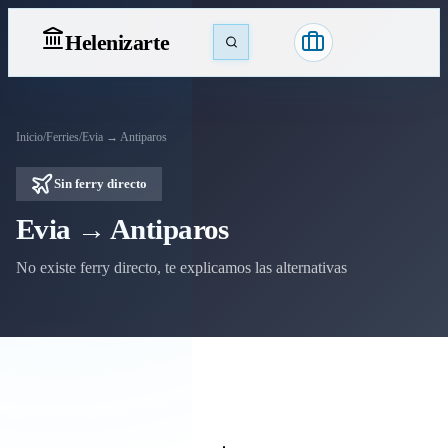
Heleniz
arte
Inicio
/
Ferries
/
Evia → Antiparos
Sin ferry directo
Evia → Antiparos
No existe ferry directo, te explicamos las alternativas