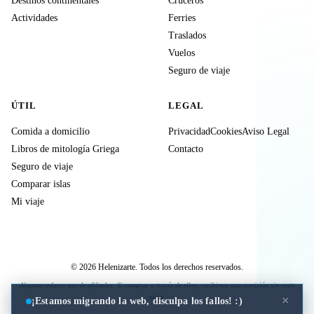
Destinos continentales
Cruceros
Actividades
Ferries
Traslados
Vuelos
Seguro de viaje
ÚTIL
LEGAL
Comida a domicilio
Privacidad
Cookies
Aviso Legal
Libros de mitología Griega
Contacto
Seguro de viaje
Comparar islas
Mi viaje
© 2026 Helenizarte. Todos los derechos reservados.
Algunos enlaces son de afiliados. Si compras a través de ellos, recibimos una comisión sin coste
extra.
×
¡Estamos migrando la web, disculpa los fallos! :)