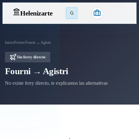
Heleniz
arte
Inicio
/
Ferries
/
Fourni → Agistri
Sin ferry directo
Fourni → Agistri
No existe ferry directo, te explicamos las alternativas