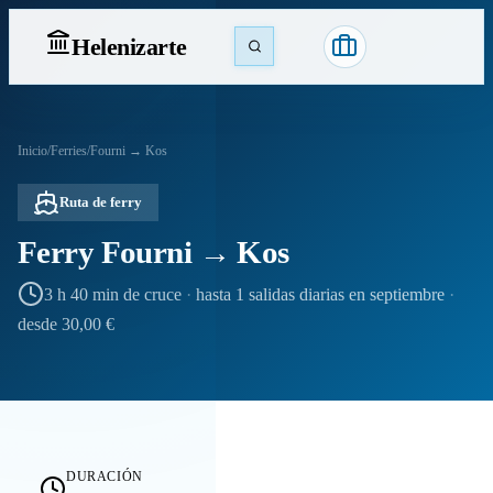
Heleniz
arte
Inicio
/
Ferries
/
Fourni → Kos
Ruta de ferry
Ferry Fourni → Kos
3 h 40 min de cruce
·
hasta 1 salidas diarias en septiembre
·
desde 30,00 €
DURACIÓN