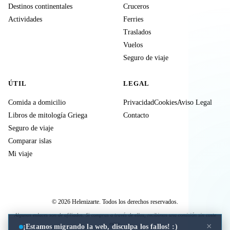
Destinos continentales
Cruceros
Actividades
Ferries
Traslados
Vuelos
Seguro de viaje
ÚTIL
LEGAL
Comida a domicilio
Privacidad
Cookies
Aviso Legal
Libros de mitología Griega
Contacto
Seguro de viaje
Comparar islas
Mi viaje
© 2026 Helenizarte. Todos los derechos reservados.
Algunos enlaces son de afiliados. Si compras a través de ellos, recibimos una comisión sin coste
extra.
×
¡Estamos migrando la web, disculpa los fallos! :)