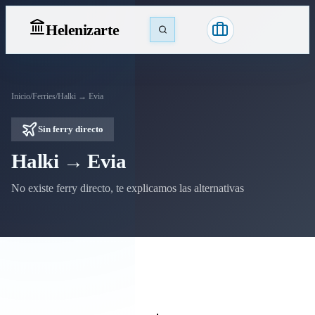
Heleniz
arte
Inicio
/
Ferries
/
Halki → Evia
Sin ferry directo
Halki → Evia
No existe ferry directo, te explicamos las alternativas