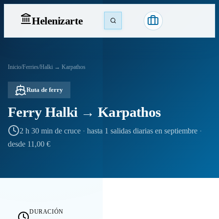
Heleniz
arte
Inicio
/
Ferries
/
Halki → Karpathos
Ruta de ferry
Ferry Halki → Karpathos
2 h 30 min de cruce
·
hasta 1 salidas diarias en septiembre
·
desde 11,00 €
DURACIÓN