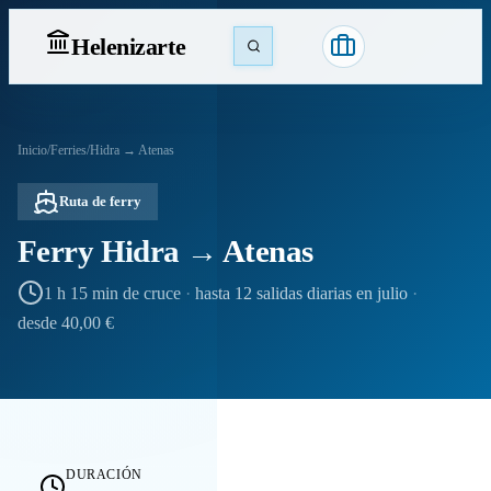
Heleniz
arte
Inicio
/
Ferries
/
Hidra → Atenas
Ruta de ferry
Ferry Hidra → Atenas
1 h 15 min de cruce
·
hasta 12 salidas diarias en julio
·
desde 40,00 €
DURACIÓN