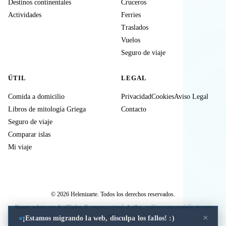
Destinos continentales
Cruceros
Actividades
Ferries
Traslados
Vuelos
Seguro de viaje
ÚTIL
LEGAL
Comida a domicilio
Privacidad
Cookies
Aviso Legal
Libros de mitología Griega
Contacto
Seguro de viaje
Comparar islas
Mi viaje
© 2026 Helenizarte. Todos los derechos reservados.
Algunos enlaces son de afiliados. Si compras a través de ellos, recibimos una comisión sin coste
extra.
×
¡Estamos migrando la web, disculpa los fallos! :)