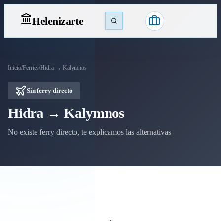
Heleniz
arte
Inicio
/
Ferries
/
Hidra → Kalymnos
Sin ferry directo
Hidra → Kalymnos
No existe ferry directo, te explicamos las alternativas