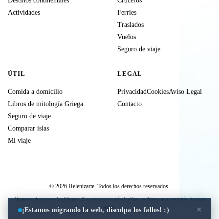
Destinos continentales
Cruceros
Actividades
Ferries
Traslados
Vuelos
Seguro de viaje
ÚTIL
LEGAL
Comida a domicilio
Privacidad
Cookies
Aviso Legal
Libros de mitología Griega
Contacto
Seguro de viaje
Comparar islas
Mi viaje
© 2026 Helenizarte. Todos los derechos reservados.
Algunos enlaces son de afiliados. Si compras a través de ellos, recibimos una comisión sin coste
extra.
×
¡Estamos migrando la web, disculpa los fallos! :)