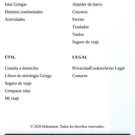
Islas Griegas
Alquiler de barco
Destinos continentales
Cruceros
Actividades
Ferries
Traslados
Vuelos
Seguro de viaje
ÚTIL
LEGAL
Comida a domicilio
Privacidad
Cookies
Aviso Legal
Libros de mitología Griega
Contacto
Seguro de viaje
Comparar islas
Mi viaje
© 2026 Helenizarte. Todos los derechos reservados.
Algunos enlaces son de afiliados. Si compras a través de ellos, recibimos una comisión sin coste