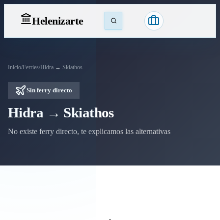
Heleniz
arte
Inicio
/
Ferries
/
Hidra → Skiathos
Sin ferry directo
Hidra → Skiathos
No existe ferry directo, te explicamos las alternativas