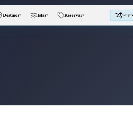
Destinos
Islas
Reservar
Sorpr
▾
▾
▾