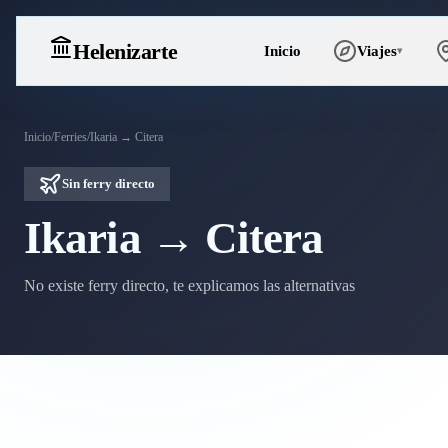
Heleniz
arte
Inicio
Viajes
▾
Inicio
/
Ferries
/
Ikaria → Citera
Sin ferry directo
Ikaria → Citera
No existe ferry directo, te explicamos las alternativas