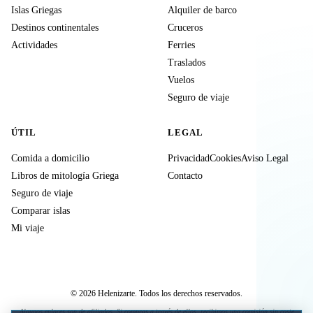
Islas Griegas
Alquiler de barco
Destinos continentales
Cruceros
Actividades
Ferries
Traslados
Vuelos
Seguro de viaje
ÚTIL
LEGAL
Comida a domicilio
Privacidad
Cookies
Aviso Legal
Libros de mitología Griega
Contacto
Seguro de viaje
Comparar islas
Mi viaje
© 2026 Helenizarte. Todos los derechos reservados.
Algunos enlaces son de afiliados. Si compras a través de ellos, recibimos una comisión sin coste