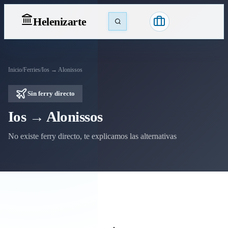
Heleniz
arte
Inicio
/
Ferries
/
Ios → Alonissos
Sin ferry directo
Ios → Alonissos
No existe ferry directo, te explicamos las alternativas