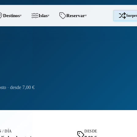
Destinos
Islas
Reservar
Sorpr
▾
▾
▾
s
osto
·
desde 7,00 €
 / DÍA
DESDE