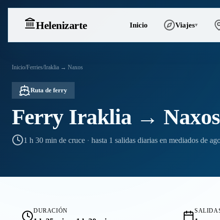
Heleniz
arte
Inicio
Viajes
▾
Inicio
/
Ferries
/
Iraklia → Naxos
Ruta de ferry
Ferry Iraklia → Naxo
1 h 30 min de cruce
·
hasta 1 salidas diarias en mediados de ag
DURACIÓN
SALIDAS