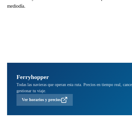
mediodía.
Ferryhopper
Todas las navieras que operan esta ruta. Precios en tiempo real, cance
gestionar tu viaje.
Ver horarios y precios