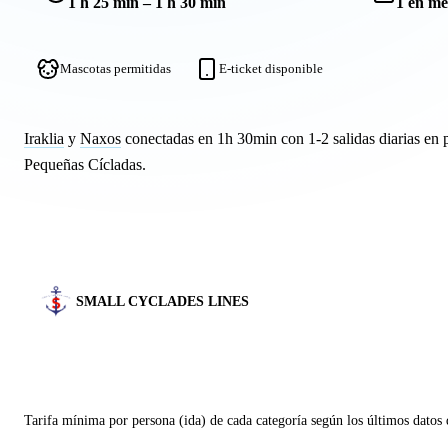
1 h 25 min – 1 h 30 min
1 en me
Mascotas permitidas
E-ticket disponible
Iraklia
y
Naxos
conectadas en 1h 30min con 1-2 salidas diarias en p
Pequeñas Cícladas.
SMALL CYCLADES LINES
Tarifa mínima por persona (ida) de cada categoría según los últimos datos