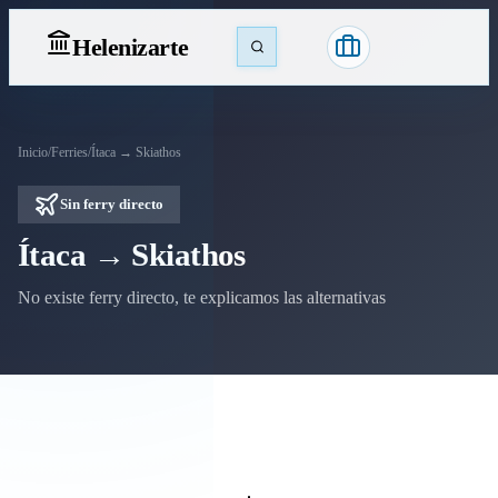
Heleniz
arte
Inicio
/
Ferries
/
Ítaca → Skiathos
Sin ferry directo
Ítaca → Skiathos
No existe ferry directo, te explicamos las alternativas