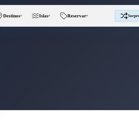
Destinos
Islas
Reservar
Sorpr
▾
▾
▾