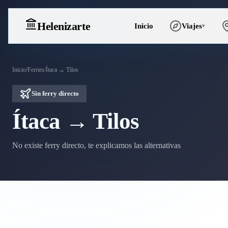
Heleniz
arte
Inicio
Viajes
▾
Inicio
/
Ferries
/
Ítaca → Tilos
Sin ferry directo
Ítaca → Tilos
No existe ferry directo, te explicamos las alternativas