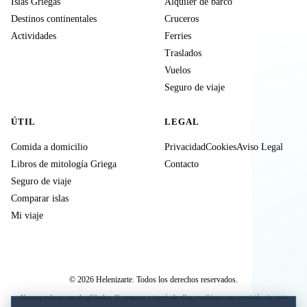
Islas Griegas
Alquiler de barco
Destinos continentales
Cruceros
Actividades
Ferries
Traslados
Vuelos
Seguro de viaje
ÚTIL
LEGAL
Comida a domicilio
Privacidad
Cookies
Aviso Legal
Libros de mitología Griega
Contacto
Seguro de viaje
Comparar islas
Mi viaje
© 2026 Helenizarte. Todos los derechos reservados.
Algunos enlaces son de afiliados. Si compras a través de ellos, recibimos una comisión sin coste