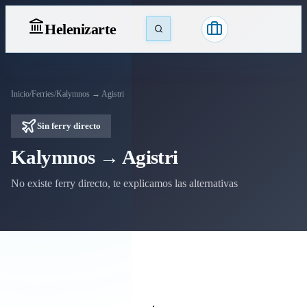
Heleniz
arte
Inicio
/
Ferries
/
Kalymnos → Agistri
Sin ferry directo
Kalymnos → Agistri
No existe ferry directo, te explicamos las alternativas