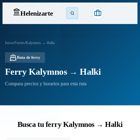
Heleniz
arte
Inicio
/
Ferries
/
Kalymnos → Halki
Ruta de ferry
Ferry Kalymnos → Halki
Compara precios y horarios para esta ruta
Busca tu ferry Kalymnos → Halki