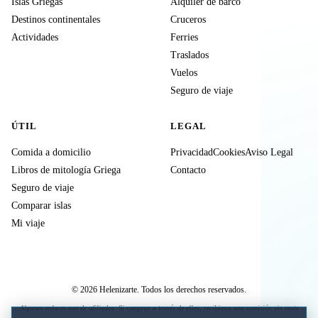
Islas Griegas
Alquiler de barco
Destinos continentales
Cruceros
Actividades
Ferries
Traslados
Vuelos
Seguro de viaje
ÚTIL
LEGAL
Comida a domicilio
Privacidad
Cookies
Aviso Legal
Libros de mitología Griega
Contacto
Seguro de viaje
Comparar islas
Mi viaje
© 2026 Helenizarte. Todos los derechos reservados.
Algunos enlaces son de afiliados. Si compras a través de ellos, recibimos una comisión sin coste