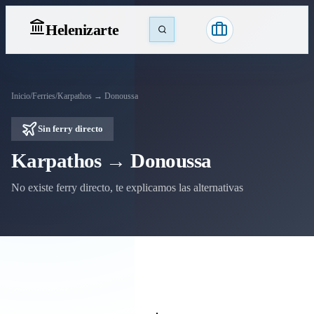
Heleniz
arte
Inicio
/
Ferries
/
Karpathos → Donoussa
Sin ferry directo
Karpathos → Donoussa
No existe ferry directo, te explicamos las alternativas