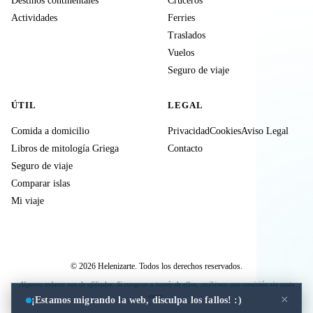
Destinos continentales
Cruceros
Actividades
Ferries
Traslados
Vuelos
Seguro de viaje
ÚTIL
LEGAL
Comida a domicilio
Privacidad
Cookies
Aviso Legal
Libros de mitología Griega
Contacto
Seguro de viaje
Comparar islas
Mi viaje
© 2026 Helenizarte. Todos los derechos reservados.
Algunos enlaces son de afiliados. Si compras a través de ellos, recibimos una comisión sin coste
extra.
×
¡Estamos migrando la web, disculpa los fallos! :)