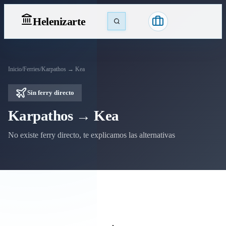
Heleniz
arte
Inicio
/
Ferries
/
Karpathos → Kea
Sin ferry directo
Karpathos → Kea
No existe ferry directo, te explicamos las alternativas