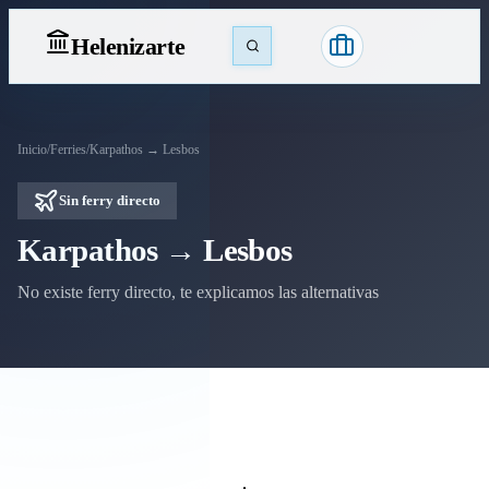
Heleniz
arte
Inicio
/
Ferries
/
Karpathos → Lesbos
Sin ferry directo
Karpathos → Lesbos
No existe ferry directo, te explicamos las alternativas