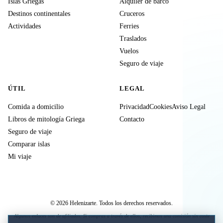
Islas Griegas
Alquiler de barco
Destinos continentales
Cruceros
Actividades
Ferries
Traslados
Vuelos
Seguro de viaje
ÚTIL
LEGAL
Comida a domicilio
Privacidad
Cookies
Aviso Legal
Libros de mitología Griega
Contacto
Seguro de viaje
Comparar islas
Mi viaje
© 2026 Helenizarte. Todos los derechos reservados.
Algunos enlaces son de afiliados. Si compras a través de ellos, recibimos una comisión sin coste