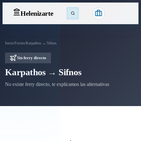
Heleniz
arte
Inicio
/
Ferries
/
Karpathos → Sifnos
Sin ferry directo
Karpathos → Sifnos
No existe ferry directo, te explicamos las alternativas