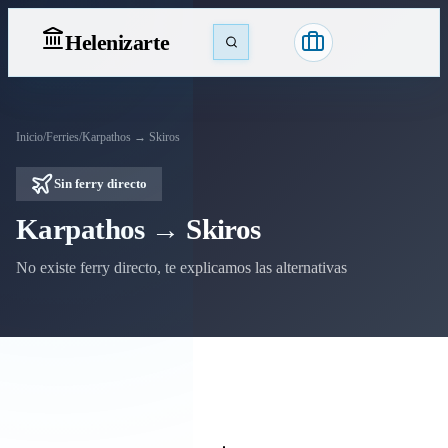
Heleniz
arte
Inicio
/
Ferries
/
Karpathos → Skiros
Sin ferry directo
Karpathos → Skiros
No existe ferry directo, te explicamos las alternativas