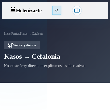
Heleniz
arte
Inicio
/
Ferries
/
Kasos → Cefalonia
Sin ferry directo
Kasos → Cefalonia
No existe ferry directo, te explicamos las alternativas