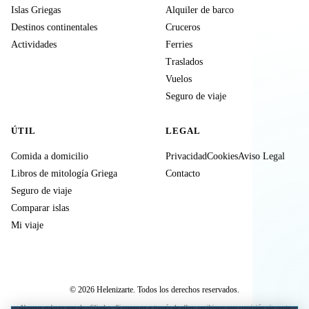
Islas Griegas
Alquiler de barco
Destinos continentales
Cruceros
Actividades
Ferries
Traslados
Vuelos
Seguro de viaje
ÚTIL
LEGAL
Comida a domicilio
Privacidad
Cookies
Aviso Legal
Libros de mitología Griega
Contacto
Seguro de viaje
Comparar islas
Mi viaje
© 2026 Helenizarte. Todos los derechos reservados.
Algunos enlaces son de afiliados. Si compras a través de ellos, recibimos una comisión sin coste