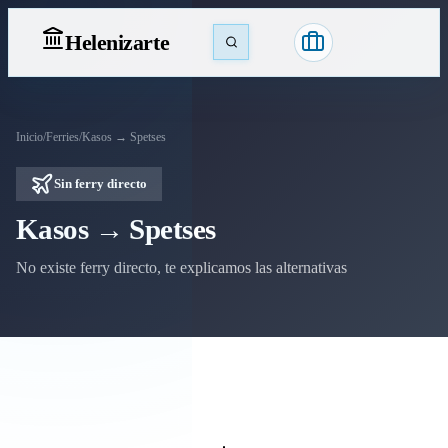
Heleniz
arte
Inicio
/
Ferries
/
Kasos → Spetses
Sin ferry directo
Kasos → Spetses
No existe ferry directo, te explicamos las alternativas