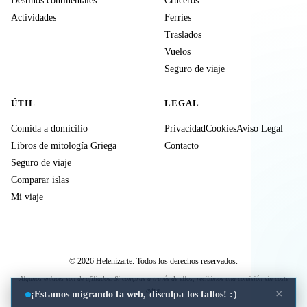
Destinos continentales
Cruceros
Actividades
Ferries
Traslados
Vuelos
Seguro de viaje
ÚTIL
LEGAL
Comida a domicilio
Privacidad
Cookies
Aviso Legal
Libros de mitología Griega
Contacto
Seguro de viaje
Comparar islas
Mi viaje
© 2026 Helenizarte. Todos los derechos reservados.
Algunos enlaces son de afiliados. Si compras a través de ellos, recibimos una comisión sin coste
extra.
×
¡Estamos migrando la web, disculpa los fallos! :)