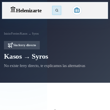
Heleniz
arte
Inicio
/
Ferries
/
Kasos → Syros
Sin ferry directo
Kasos → Syros
No existe ferry directo, te explicamos las alternativas