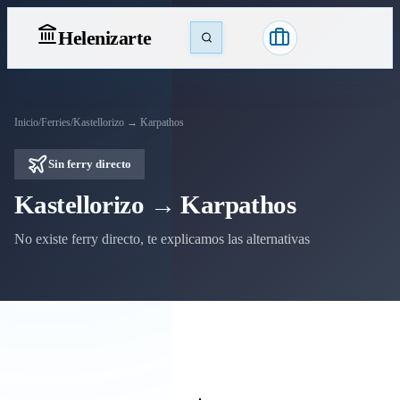
Heleniz
arte
Inicio
/
Ferries
/
Kastellorizo → Karpathos
Sin ferry directo
Kastellorizo → Karpathos
No existe ferry directo, te explicamos las alternativas