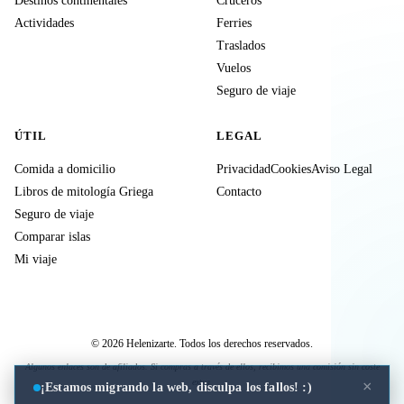
Destinos continentales
Cruceros
Actividades
Ferries
Traslados
Vuelos
Seguro de viaje
ÚTIL
LEGAL
Comida a domicilio
Privacidad
Cookies
Aviso Legal
Libros de mitología Griega
Contacto
Seguro de viaje
Comparar islas
Mi viaje
© 2026 Helenizarte. Todos los derechos reservados.
Algunos enlaces son de afiliados. Si compras a través de ellos, recibimos una comisión sin coste
extra.
×
¡Estamos migrando la web, disculpa los fallos! :)