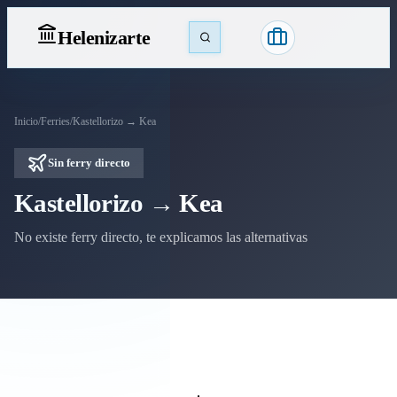
Heleniz
arte
Inicio
/
Ferries
/
Kastellorizo → Kea
Sin ferry directo
Kastellorizo → Kea
No existe ferry directo, te explicamos las alternativas