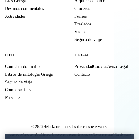
Islas Griegas
Alquiler de barco
Destinos continentales
Cruceros
Actividades
Ferries
Traslados
Vuelos
Seguro de viaje
ÚTIL
LEGAL
Comida a domicilio
Privacidad
Cookies
Aviso Legal
Libros de mitología Griega
Contacto
Seguro de viaje
Comparar islas
Mi viaje
© 2026 Helenizarte. Todos los derechos reservados.
Algunos enlaces son de afiliados. Si compras a través de ellos, recibimos una comisión sin coste