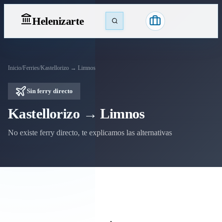
Heleniz
arte
Inicio
/
Ferries
/
Kastellorizo → Limnos
Sin ferry directo
Kastellorizo → Limnos
No existe ferry directo, te explicamos las alternativas