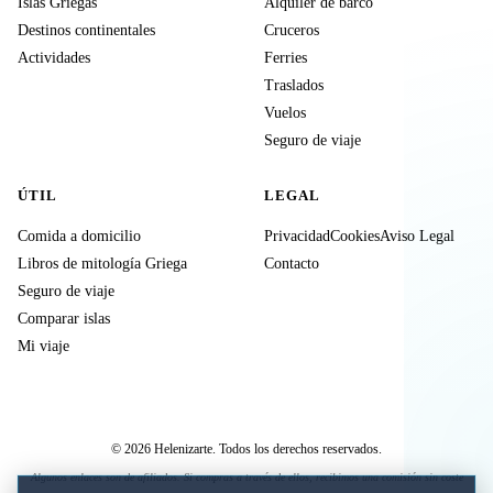
Islas Griegas
Alquiler de barco
Destinos continentales
Cruceros
Actividades
Ferries
Traslados
Vuelos
Seguro de viaje
ÚTIL
LEGAL
Comida a domicilio
Privacidad
Cookies
Aviso Legal
Libros de mitología Griega
Contacto
Seguro de viaje
Comparar islas
Mi viaje
© 2026 Helenizarte. Todos los derechos reservados.
Algunos enlaces son de afiliados. Si compras a través de ellos, recibimos una comisión sin coste