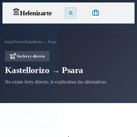
Heleniz
arte
Inicio
/
Ferries
/
Kastellorizo → Psara
Sin ferry directo
Kastellorizo → Psara
No existe ferry directo, te explicamos las alternativas