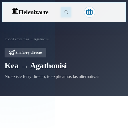
Heleniz
arte
Inicio
/
Ferries
/
Kea → Agathonisi
Sin ferry directo
Kea → Agathonisi
No existe ferry directo, te explicamos las alternativas