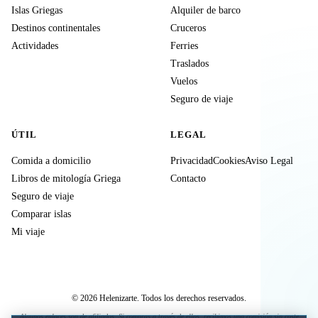
Islas Griegas
Alquiler de barco
Destinos continentales
Cruceros
Actividades
Ferries
Traslados
Vuelos
Seguro de viaje
ÚTIL
LEGAL
Comida a domicilio
Privacidad
Cookies
Aviso Legal
Libros de mitología Griega
Contacto
Seguro de viaje
Comparar islas
Mi viaje
© 2026 Helenizarte. Todos los derechos reservados.
Algunos enlaces son de afiliados. Si compras a través de ellos, recibimos una comisión sin coste