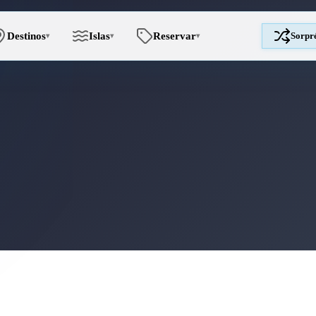
Destinos
Islas
Reservar
Sorpr
▾
▾
▾