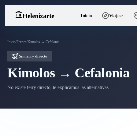
Heleniz
arte
Inicio
Viajes
▾
Inicio
/
Ferries
/
Kimolos → Cefalonia
Sin ferry directo
Kimolos → Cefalonia
No existe ferry directo, te explicamos las alternativas