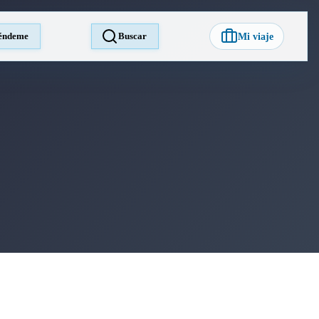
éndeme
Buscar
Mi viaje