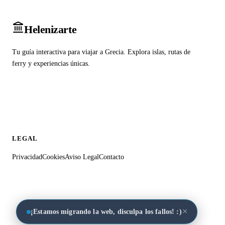
Heleniz
arte
Tu guía interactiva para viajar a Grecia. Explora islas, rutas de
ferry y experiencias únicas.
LEGAL
Privacidad
Cookies
Aviso Legal
Contacto
×
¡Estamos migrando la web, disculpa los fallos! :)