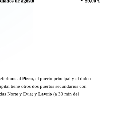
diados de agosto
59,00 €
eferimos al
Pireo
, el puerto principal y el único
apital tiene otros dos puertos secundarios con
adas Norte y Evia) y
Lavrio
(a 30 min del