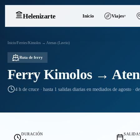
Heleniz
arte
Inicio
Viajes
▾
Inicio
/
Ferries
/
Kimolos → Atenas (Lavrio)
Ruta de ferry
Ferry Kimolos → Aten
4 h de cruce
·
hasta 1 salidas diarias en mediados de agosto
·
de
DURACIÓN
SALIDAS