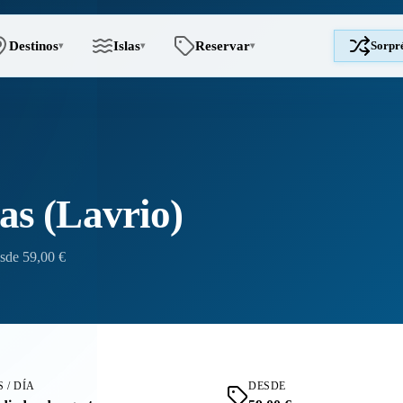
Destinos
Islas
Reservar
Sorpr
▾
▾
▾
as (Lavrio)
sde 59,00 €
 / DÍA
DESDE