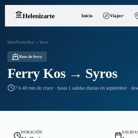
Heleniz
arte
Inicio
Viajes
▾
Inicio
/
Ferries
/
Kos → Syros
Ruta de ferry
Ferry Kos → Syros
7 h 40 min de cruce
·
hasta 1 salidas diarias en septiembre
·
des
DURACIÓN
SALIDAS