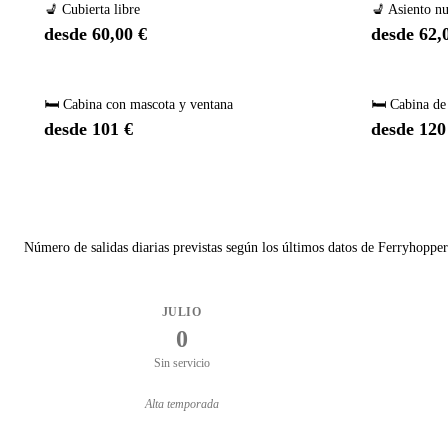
💺 Cubierta libre
💺 Asiento n
desde 60,00 €
desde 62,
🛏️ Cabina con mascota y ventana
🛏️ Cabina de
desde 101 €
desde 120
Número de salidas diarias previstas según los últimos datos de Ferryhopper
JULIO
0
Sin servicio
Alta temporada