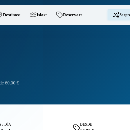
Destinos
Islas
Reservar
Sorpr
▾
▾
▾
de 60,00 €
 / DÍA
DESDE