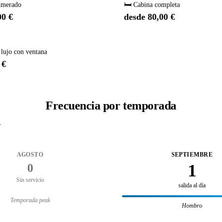
umerado
🛏️ Cabina completa
00 €
desde 80,00 €
 lujo con ventana
 €
Frecuencia por temporada
.
AGOSTO
SEPTIEMBRE
1
0
Sin servicio
salida al día
Temporada peak
Hombro